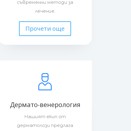
съвременни методи за
лечение.
Прочети още
Дермато-венерология
Нашият екип от
дерматолози предлага