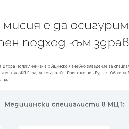
мисия е да осигурим
тен подход
към здра
а Втора Поликлиника/ е общинско Лечебно заведение за специа
 близост до ЖП Гара, Автогара-Юг, Пристанище –Бургас, Община-
оща.
Медицински специалисти в МЦ 1: