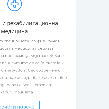
 и рехабилитационна
медицина
 специалисти по физикална и
ционна медицина предлага
ни програми за възстановяване,
а пациентите да се върнат към
чин на живот. Със съвременни
гии, ние осигуряваме ефективно
подкрепа на всеки етап от
ехабилитацията.
рочети повече