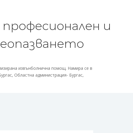
 професионален и
веопазването
лизирана извънболнична помощ. Намира се в
Бургас, Областна администрация- Бургас,