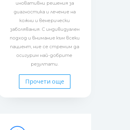
иновативни решения за
диагностика и лечение на
кожни и венерически
заболявания. С индивидуален
подход и внимание към всеки
пациент, ние се стремим да
осигурим най-добрите
резултати.
Прочети още