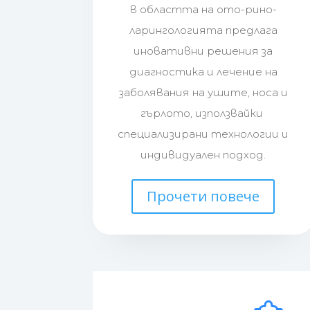
в областта на ото-рино-
ларингологията предлага
иновативни решения за
диагностика и лечение на
заболявания на ушите, носа и
гърлото, използвайки
специализирани технологии и
индивидуален подход.
Прочети повече