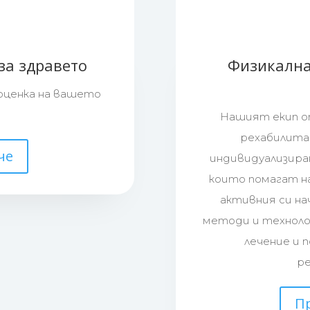
за здравето
Физикална
оценка на вашето
Нашият екип от
рехабилита
че
индивидуализира
които помагат н
активния си на
методи и техноло
лечение и 
р
П