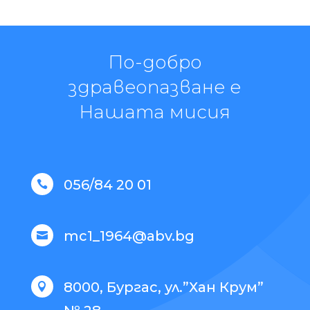
По-добро
здравеопазване е
Нашата мисия
056/84 20 01

mc1_1964@abv.bg

8000, Бургас, ул.”Хан Крум”
